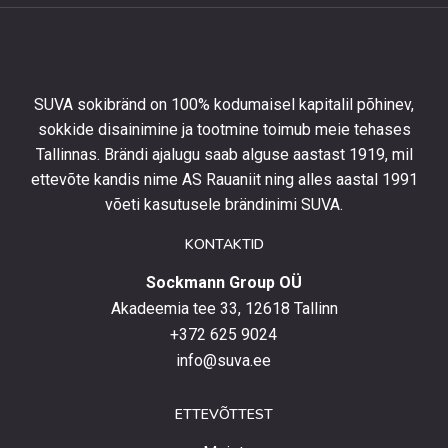
allahindlust
esimeselt
tellimuselt
ning
olla
SUVA sokibränd on 100% kodumaisel kapitalil põhinev,
kursis
sokkide disainimine ja tootmine toimub meie tehases
uusimate
Tallinnas. Brändi ajalugu saab alguse aastast 1919, mil
toodetega,
eripakkumistega
ettevõte kandis nime AS Rauaniit ning alles aastal 1991
ja
võeti kasutusele brändinimi SUVA.
uudistega.
KONTAKTID
Sockmann Group OÜ
Akadeemia tee 33, 12618 Tallinn
+372 625 9024
info@suva.ee
ETTEVÕTTEST