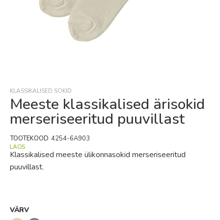
Skip
to
the
beginning
KLASSIKALISED SOKID
of
Meeste klassikalised ärisokid
the
merseriseeritud puuvillast
images
gallery
TOOTEKOOD
4254-6A903
LAOS
Klassikalised meeste ülikonnasokid merseriseeritud
puuvillast.
VÄRV