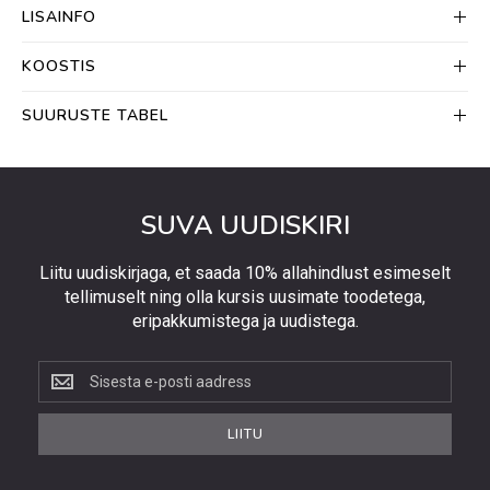
LISAINFO
KOOSTIS
SUURUSTE TABEL
SUVA UUDISKIRI
Liitu uudiskirjaga, et saada 10% allahindlust esimeselt
tellimuselt ning olla kursis uusimate toodetega,
eripakkumistega ja uudistega.
Liitu
uudiskirjaga,
et
LIITU
saada
10%