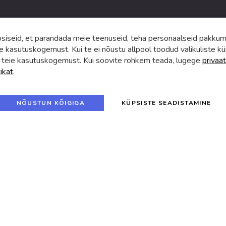
iseid, et parandada meie teenuseid, teha personaalseid pakkumi
e kasutuskogemust. Kui te ei nõustu allpool toodud valikuliste kü
 teie kasutuskogemust. Kui soovite rohkem teada, lugege
privaat
tikat
.
f
i
a
n
c
s
e
t
© 2024 SUVA. Kõik õigused kaitstud.
b
a
NÕUSTUN KÕIGIGA
KÜPSISTE SEADISTAMINE
o
g
o
r
k
a
m