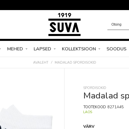
MEHED
LAPSED
KOLLEKTSIOON
SOODUS
AVALEHT
MADALAD SPORDISOKID
SPORDISOKID
Madalad sp
TOOTEKOOD
8271A45
LAOS
VÄRV