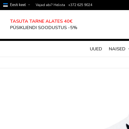
Eesti keel
Vajad abi? Helista
+372 625 9024
TASUTA TARNE ALATES 40€
PÜSIKLIENDI SOODUSTUS -5%
UUED
NAISED
Skip
to
the
end
of
the
images
gallery