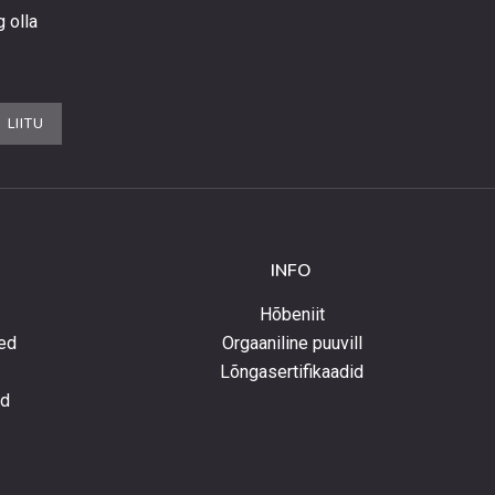
g olla
LIITU
INFO
Hõbeniit
ed
Orgaaniline puuvill
Lõngasertifikaadid
ed