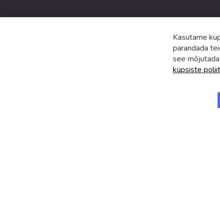
Kasutame küps
parandada tei
see mõjutada
küpsiste polii