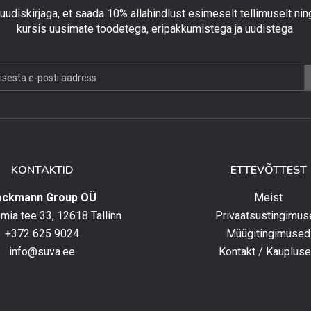
 uudiskirjaga, et saada 10% allahindlust esimeselt tellimuselt nin
kursis uusimate toodetega, eripakkumistega ja uudistega.
jaga,
lust
lt
KONTAKTID
ETTEVÕTTEST
elt
ockmann Group OÜ
Meist
ia tee 33, 12618 Tallinn
Privaatsustingimus
+372 625 9024
Müügitingimused
e
info@suva.ee
Kontakt / Kauplus
ga,
umistega
ga.