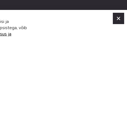
C
si ja
psistega, võib
sus ja