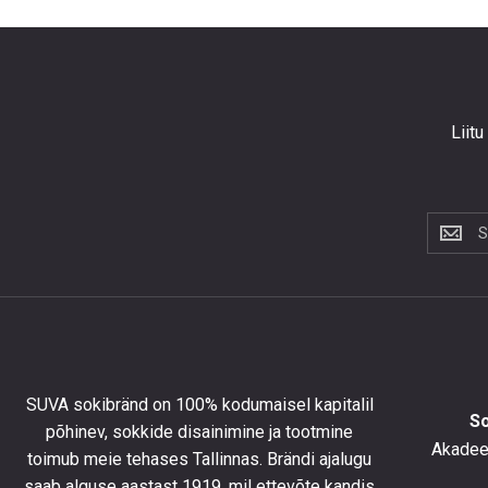
Liitu
Liitu
uudiskir
et
saada
10%
allahind
esimese
tellimus
SUVA sokibränd on 100% kodumaisel kapitalil
ning
S
põhinev, sokkide disainimine ja tootmine
olla
Akadeem
toimub meie tehases Tallinnas. Brändi ajalugu
kursis
saab alguse aastast 1919, mil ettevõte kandis
uusimat