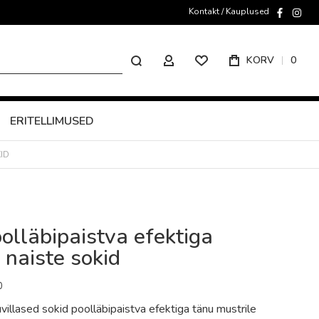
Kontakt / Kauplused
faceboo
inst
Otsing
KORV
0
MINU KONTO
ERITELLIMUSED
ID
lläbipaistva efektiga
 naiste sokid
0
llased sokid poolläbipaistva efektiga tänu mustrile