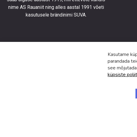
toodete
nime AS Rauaniit ning alles aastal 1991 võeti
eripakk
kasutusele brändinimi SUVA.
ja
uudiste
Kasutame küps
parandada tei
see mõjutada
küpsiste polii