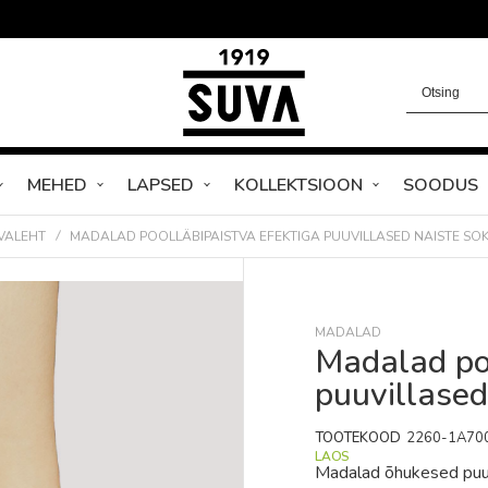
MEHED
LAPSED
KOLLEKTSIOON
SOODUS
VALEHT
MADALAD POOLLÄBIPAISTVA EFEKTIGA PUUVILLASED NAISTE SOK
MADALAD
Madalad poo
puuvillased
TOOTEKOOD
2260-1A70
LAOS
Madalad õhukesed puuvi