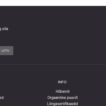
g olla
LIITU
INFO
Hõbeniit
ed
Orgaaniline puuvill
Lõngasertifikaadid