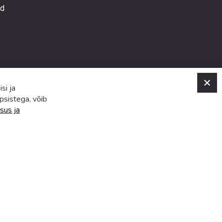
ed
C
si ja
psistega, võib
sus ja