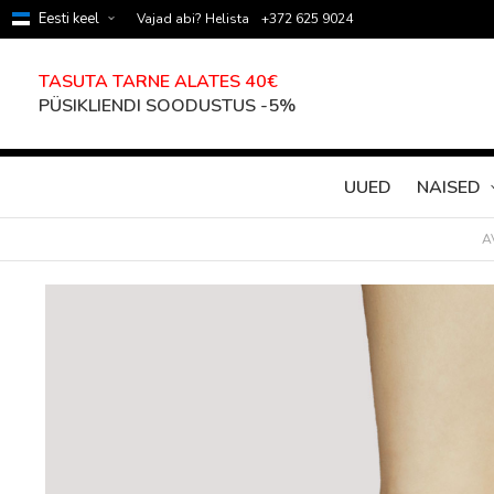
Eesti keel
Vajad abi? Helista
+372 625 9024
TASUTA TARNE ALATES 40€
PÜSIKLIENDI SOODUSTUS -5%
UUED
NAISED
A
Skip
to
the
end
of
the
images
gallery