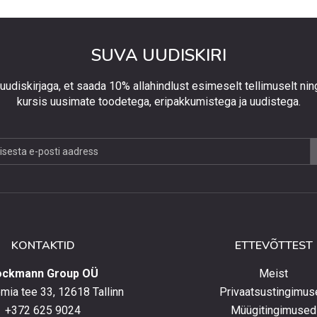
SUVA UUDISKIRI
 uudiskirjaga, et saada 10% allahindlust esimeselt tellimuselt nin
kursis uusimate toodetega, eripakkumistega ja uudistega.
jaga,
lust
lt
KONTAKTID
ETTEVÕTTEST
elt
ockmann Group OÜ
Meist
ia tee 33, 12618 Tallinn
Privaatsustingimus
+372 625 9024
Müügitingimused
e