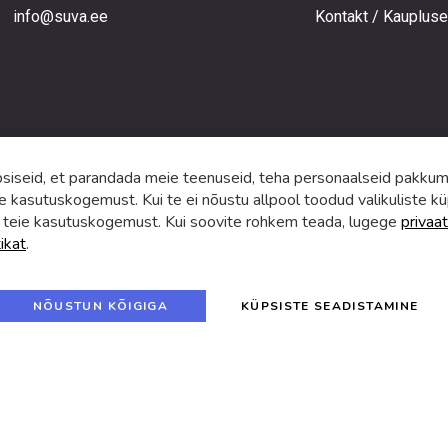
info@suva.ee
Kontakt / Kauplus
ga,
umistega
ga.
iseid, et parandada meie teenuseid, teha personaalseid pakkumi
e kasutuskogemust. Kui te ei nõustu allpool toodud valikuliste kü
 teie kasutuskogemust. Kui soovite rohkem teada, lugege
privaat
tikat
.
f
i
a
n
c
s
e
t
© 2024 SUVA. Kõik õigused kaitstud.
b
a
NÕUSTUN KÕIGIGA
KÜPSISTE SEADISTAMINE
o
g
o
r
k
a
m