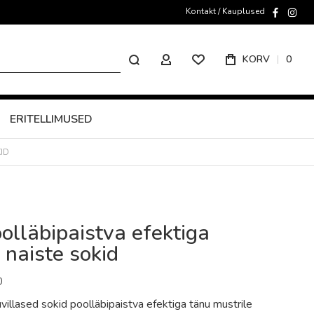
Kontakt / Kauplused
faceboo
inst
Otsing
KORV
0
MINU KONTO
ERITELLIMUSED
ID
lläbipaistva efektiga
 naiste sokid
0
llased sokid poolläbipaistva efektiga tänu mustrile