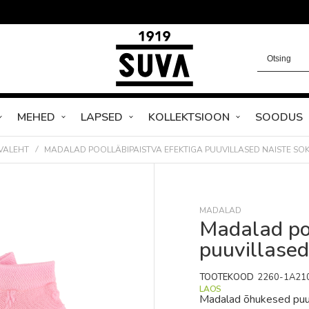
MEHED
LAPSED
KOLLEKTSIOON
SOODUS
VALEHT
MADALAD POOLLÄBIPAISTVA EFEKTIGA PUUVILLASED NAISTE SOK
MADALAD
Madalad poo
puuvillased
TOOTEKOOD
2260-1A21
LAOS
Madalad õhukesed puuvi