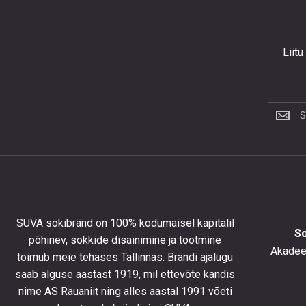
Liitu
Liitu
uudiskir
et
saada
10%
allahind
esimese
tellimus
SUVA sokibränd on 100% kodumaisel kapitalil
ning
S
põhinev, sokkide disainimine ja tootmine
olla
Akadeem
toimub meie tehases Tallinnas. Brändi ajalugu
kursis
saab alguse aastast 1919, mil ettevõte kandis
uusimat
toodete
nime AS Rauaniit ning alles aastal 1991 võeti
eripakk