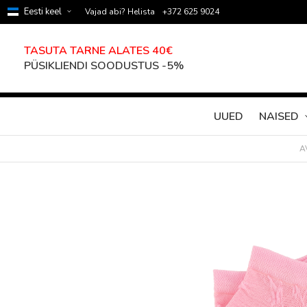
Eesti keel
Vajad abi? Helista
+372 625 9024
TASUTA TARNE ALATES 40€
PÜSIKLIENDI SOODUSTUS -5%
UUED
NAISED
A
Skip
to
the
end
of
the
images
gallery