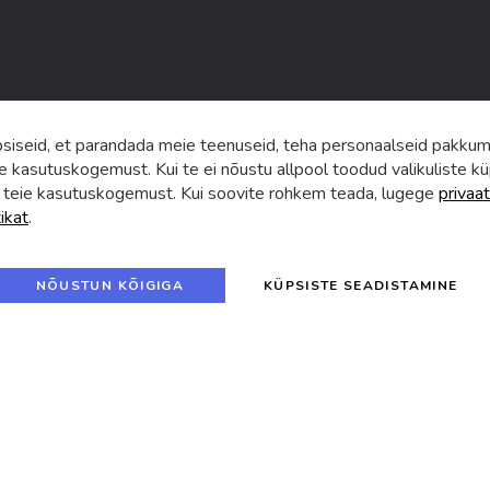
ga.
iseid, et parandada meie teenuseid, teha personaalseid pakkumi
e kasutuskogemust. Kui te ei nõustu allpool toodud valikuliste kü
 teie kasutuskogemust. Kui soovite rohkem teada, lugege
privaat
tikat
.
f
i
a
n
c
s
e
t
© 2024 SUVA. Kõik õigused kaitstud.
b
a
NÕUSTUN KÕIGIGA
KÜPSISTE SEADISTAMINE
o
g
o
r
k
a
m