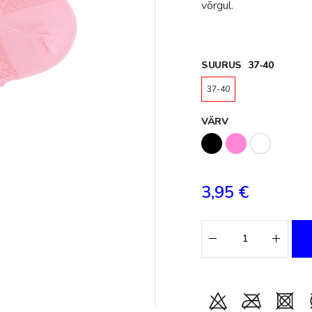
võrgul.
SUURUS
37-40
37-40
VÄRV
3,95 €