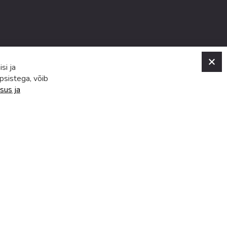
C
si ja
psistega, võib
sus ja