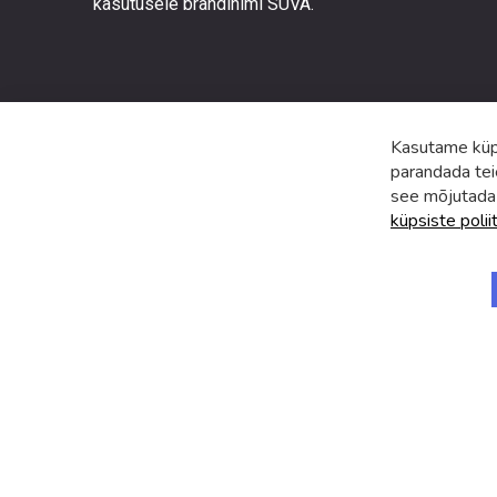
kasutusele brändinimi SUVA.
ja
uudiste
Kasutame küps
parandada tei
see mõjutada
küpsiste polii