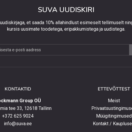
SUVA UUDISKIRI
 uudiskirjaga, et saada 10% allahindlust esimeselt tellimuselt nin
kursis uusimate toodetega, eripakkumistega ja uudistega.
jaga,
lust
lt
KONTAKTID
ETTEVÕTTEST
elt
ockmann Group OÜ
Meist
ia tee 33, 12618 Tallinn
Privaatsustingimus
+372 625 9024
Müügitingimused
e
info@suva.ee
Kontakt / Kauplus
ga,
umistega