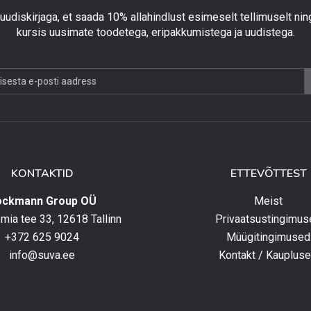
 uudiskirjaga, et saada 10% allahindlust esimeselt tellimuselt nin
kursis uusimate toodetega, eripakkumistega ja uudistega.
jaga,
lust
lt
KONTAKTID
ETTEVÕTTEST
elt
ockmann Group OÜ
Meist
ia tee 33, 12618 Tallinn
Privaatsustingimus
+372 625 9024
Müügitingimused
e
info@suva.ee
Kontakt / Kauplus
ga,
umistega
ga.