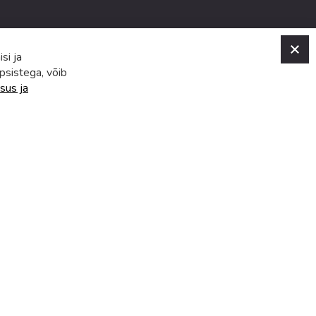
C
si ja
psistega, võib
sus ja