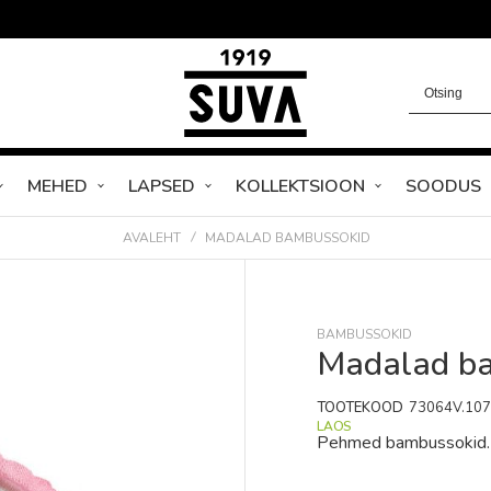
MEHED
LAPSED
KOLLEKTSIOON
SOODUS
AVALEHT
MADALAD BAMBUSSOKID
BAMBUSSOKID
Madalad b
TOOTEKOOD
73064V.10
LAOS
Pehmed bambussokid.