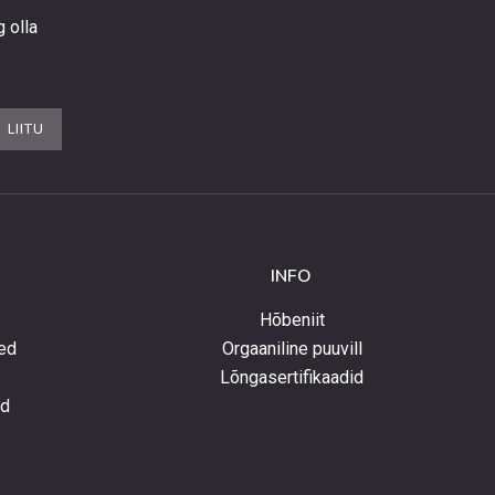
g olla
LIITU
INFO
Hõbeniit
ed
Orgaaniline puuvill
Lõngasertifikaadid
ed