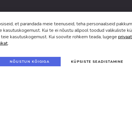
iseid, et parandada meie teenuseid, teha personaalseid pakkumi
e kasutuskogemust. Kui te ei nõustu allpool toodud valikuliste kü
 teie kasutuskogemust. Kui soovite rohkem teada, lugege
privaat
tikat
.
f
i
a
n
c
s
e
t
© 2024 SUVA. Kõik õigused kaitstud.
b
a
NÕUSTUN KÕIGIGA
KÜPSISTE SEADISTAMINE
o
g
o
r
k
a
m