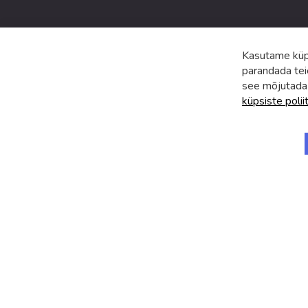
Kasutame küps
parandada tei
see mõjutada
küpsiste polii