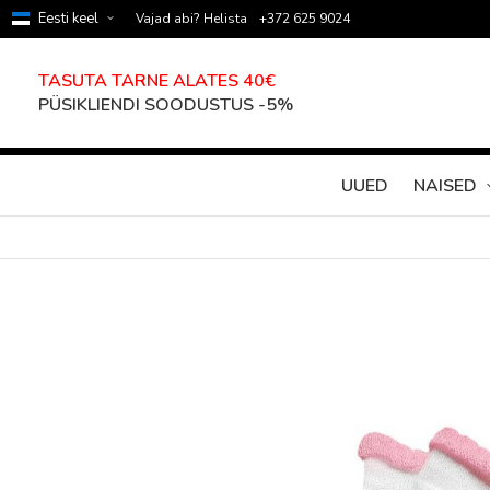
Eesti keel
Vajad abi? Helista
+372 625 9024
TASUTA TARNE ALATES 40€
PÜSIKLIENDI SOODUSTUS -5%
UUED
NAISED
Skip
to
the
end
of
the
images
gallery