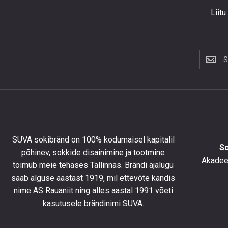
Liitu
Liitu
uudiskir
et
saada
10%
allahind
esimese
tellimus
SUVA sokibränd on 100% kodumaisel kapitalil
ning
S
põhinev, sokkide disainimine ja tootmine
olla
Akadeem
toimub meie tehases Tallinnas. Brändi ajalugu
kursis
saab alguse aastast 1919, mil ettevõte kandis
uusimat
toodete
nime AS Rauaniit ning alles aastal 1991 võeti
eripakk
kasutusele brändinimi SUVA.
ja
uudiste