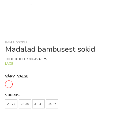
Skip
to
the
beginning
BAMBUSSOKID
of
Madalad bambusest sokid
the
images
TOOTEKOOD
73064V.6175
gallery
LAOS
VÄRV
VALGE
SUURUS
25-27
28-30
31-33
34-36