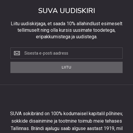
SUVA UUDISKIRI
Liitu uudiskirjaga, et saada 10% allahindlust esimeselt
tellimuselt ning olla kursis uusimate toodetega,
eripakkumistega ja uudistega.
Liitu
uudiskirjaga,
et
LIITU
saada
10%
allahindlust
esimeselt
tellimuselt
ning
olla
SUVA sokibränd on 100% kodumaisel kapitalil põhinev,
kursis
sokkide disainimine ja tootmine toimub meie tehases
uusimate
Tallinnas. Brändi ajalugu saab alguse aastast 1919, mil
toodetega,