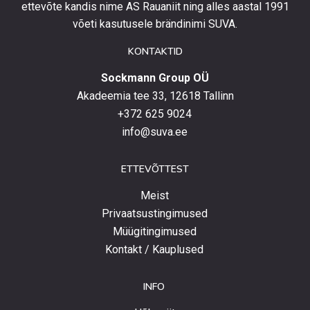
eripakkumistega
ettevõte kandis nime AS Rauaniit ning alles aastal 1991
ja
võeti kasutusele brändinimi SUVA.
uudistega.
KONTAKTID
Sockmann Group OÜ
Akadeemia tee 33, 12618 Tallinn
+372 625 9024
info@suva.ee
ETTEVÕTTEST
Meist
Privaatsustingimused
Müügitingimused
Kontakt / Kauplused
INFO