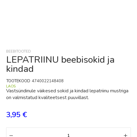
Skip
to
the
beginning
BEEBITOOTED
of
LEPATRIINU beebisokid ja
the
kindad
images
gallery
TOOTEKOOD
4740022148408
LAOS
Vastsündinule väikesed sokid ja kindad lepatriinu mustriga
on valmistatud kvaliteetsest puuvillast.
3,95 €