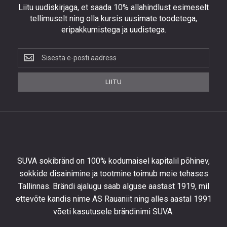
Liitu uudiskirjaga, et saada 10% allahindlust esimeselt
tellimuselt ning olla kursis uusimate toodetega,
eripakkumistega ja uudistega.
Liitu
uudiskirjaga,
et
LIITU
saada
10%
allahindlust
esimeselt
tellimuselt
ning
olla
SUVA sokibränd on 100% kodumaisel kapitalil põhinev,
kursis
sokkide disainimine ja tootmine toimub meie tehases
uusimate
Tallinnas. Brändi ajalugu saab alguse aastast 1919, mil
toodetega,
eripakkumistega
ettevõte kandis nime AS Rauaniit ning alles aastal 1991
ja
võeti kasutusele brändinimi SUVA.
uudistega.