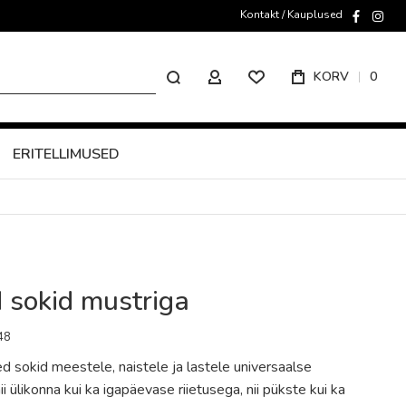
Kontakt / Kauplused
faceboo
inst
Otsing
KORV
0
MINU KONTO
ERITELLIMUSED
 sokid mustriga
48
d sokid meestele, naistele ja lastele universaalse
ii ülikonna kui ka igapäevase riietusega, nii pükste kui ka