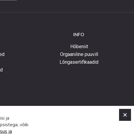
INFO
Hõbeniit
ed
Orgaaniline puuvill
Lõngasertifikaadid
ed
C
si ja
psistega, võib
sus ja