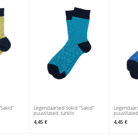
"Sakid"
Legendaarsed sokid "Sakid"
Legendaars
puuvillased, türkiis
puuvillased
4,45 €
4,45 €