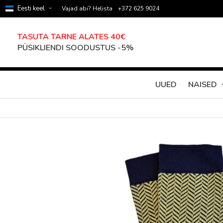
Eesti keel
Vajad abi? Helista
+372 625 9024
TASUTA TARNE ALATES 40€
PÜSIKLIENDI SOODUSTUS -5%
UUED
NAISED
Skip
to
the
end
of
the
images
gallery