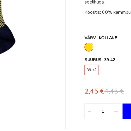
seelikuga.
Koostis: 60% kammpuuv
VÄRV
KOLLANE
SUURUS
39-42
39-42
2,45 €
4,45 €