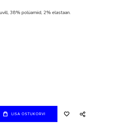
ill, 38% polüamiid, 2% elastaan.
LISA OSTUKORVI