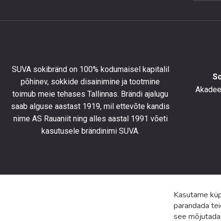
et
saada
10%
allahind
esimese
tellimus
SUVA sokibränd on 100% kodumaisel kapitalil
ning
S
põhinev, sokkide disainimine ja tootmine
olla
Akadeem
toimub meie tehases Tallinnas. Brändi ajalugu
kursis
saab alguse aastast 1919, mil ettevõte kandis
uusimat
toodete
nime AS Rauaniit ning alles aastal 1991 võeti
eripakk
kasutusele brändinimi SUVA.
ja
uudiste
Kasutame küps
parandada tei
see mõjutada