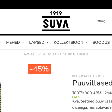
MEHED
LAPSED
KOLLEKTSIOON
SOODUS
AVALEHT
PUUVILLASED SOKID MUSTRIGA
-45%
KLASSIKALISED SOKID
Puuvillased
TOOTEKOOD
4253-12A4
LAOS
Kvaliteetsed puuvillase
disainiga, mis sobivad n