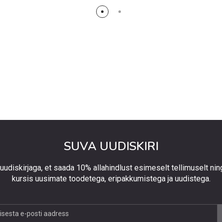
SUVA UUDISKIRI
 uudiskirjaga, et saada 10% allahindlust esimeselt tellimuselt nin
kursis uusimate toodetega, eripakkumistega ja uudistega.
jaga,