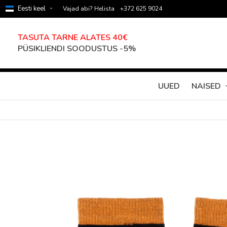
Eesti keel
Vajad abi? Helista
+372 625 9024
TASUTA TARNE ALATES 40€
PÜSIKLIENDI SOODUSTUS -5%
UUED
NAISED
Skip
to
the
end
of
the
images