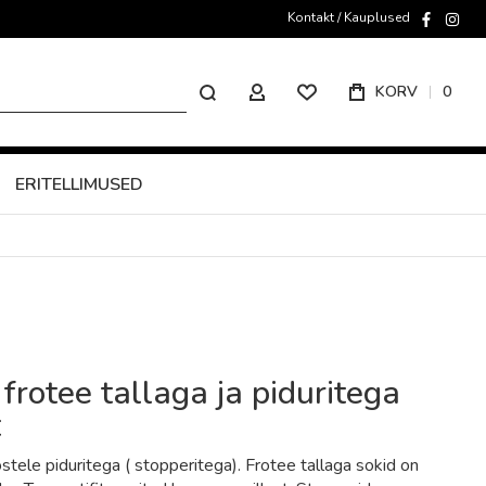
Kontakt / Kauplused
faceboo
inst
Otsing
KORV
0
MINU KONTO
ERITELLIMUSED
frotee tallaga ja piduritega
t
stele piduritega ( stopperitega). Frotee tallaga sokid on