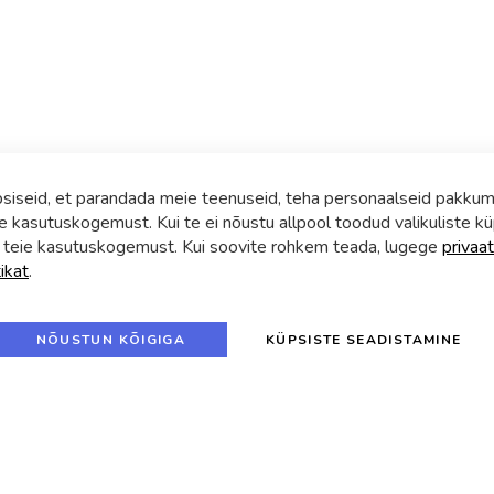
iseid, et parandada meie teenuseid, teha personaalseid pakkumi
e kasutuskogemust. Kui te ei nõustu allpool toodud valikuliste kü
 teie kasutuskogemust. Kui soovite rohkem teada, lugege
privaat
tikat
.
NÕUSTUN KÕIGIGA
KÜPSISTE SEADISTAMINE
SUVA UUDISKIRI