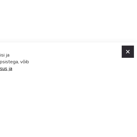
C
si ja
psistega, võib
sus ja