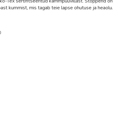
ko-Tex sertifitseeritud kammpuuvillast. Stopperid on
bast kummist, mis tagab teie lapse ohutuse ja heaolu.
0