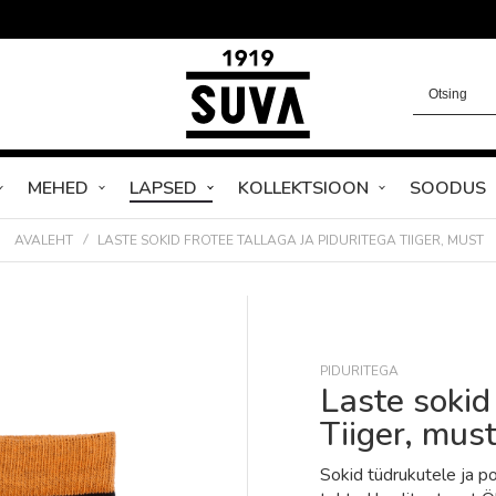
MEHED
LAPSED
KOLLEKTSIOON
SOODUS
AVALEHT
LASTE SOKID FROTEE TALLAGA JA PIDURITEGA TIIGER, MUST
PIDURITEGA
Laste sokid 
Tiiger, mus
Sokid tüdrukutele ja po