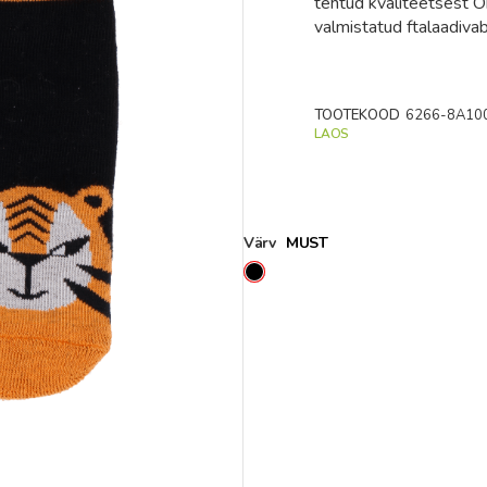
tehtud kvaliteetsest Ö
valmistatud ftalaadiva
TOOTEKOOD
6266-8A10
LAOS
Värv
MUST