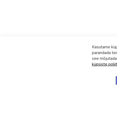
Kasutame küps
parandada tei
see mõjutada
küpsiste polii