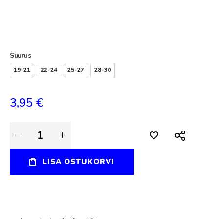
Skip
to
the
beginning
Suurus
of
the
19-21
22-24
25-27
28-30
images
gallery
3,95 €
LISA OSTUKORVI