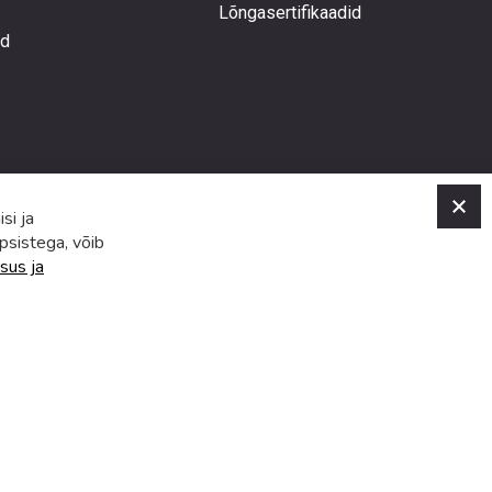
Lõngasertifikaadid
ed
C
si ja
psistega, võib
sus ja