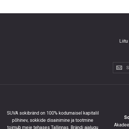
Liitu
Liitu
uudiskir
et
saada
10%
allahind
esimese
tellimus
SUVA sokibränd on 100% kodumaisel kapitalil
ning
S
põhinev, sokkide disainimine ja tootmine
olla
Akadeem
toimub meie tehases Tallinnas. Brändi ajalugu
kursis