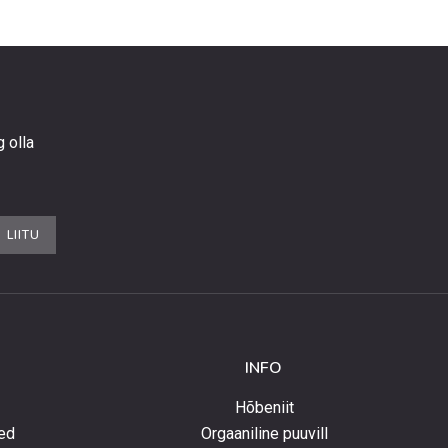
g olla
LIITU
INFO
Hõbeniit
ed
Orgaaniline puuvill