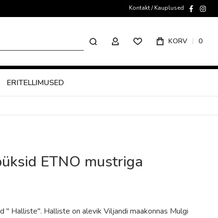
Kontakt / Kauplused
faceboo
inst
Otsing
KORV
0
MINU KONTO
ERITELLIMUSED
püksid ETNO mustriga
" Halliste". Halliste on alevik Viljandi maakonnas Mulgi