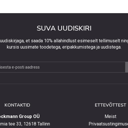
SUVA UUDISKIRI
 uudiskirjaga, et saada 10% allahindlust esimeselt tellimuselt nin
kursis uusimate toodetega, eripakkumistega ja uudistega.
jaga,
lust
lt
KONTAKTID
ETTEVÕTTEST
elt
ockmann Group OÜ
Meist
ia tee 33, 12618 Tallinn
Privaatsustingimus