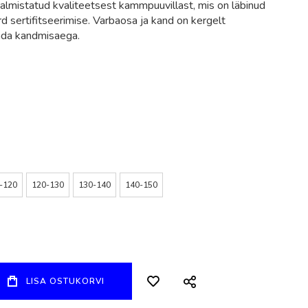
valmistatud kvaliteetsest kammpuuvillast, mis on läbinud
sertifitseerimise. Varbaosa ja kand on kergelt
ada kandmisaega.
-120
120-130
130-140
140-150
LISA OSTUKORVI