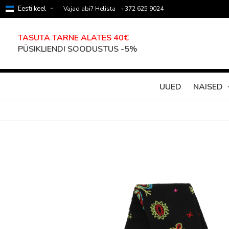
Eesti keel
Vajad abi? Helista
+372 625 9024
TASUTA TARNE ALATES 40€
PÜSIKLIENDI SOODUSTUS -5%
UUED
NAISED
Skip
to
the
end
of
the
images
gallery