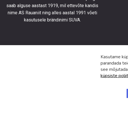
saab alguse aastast 1919, mil ettevõte kandis
uusimat
toodete
nime AS Rauaniit ning alles aastal 1991 võeti
eripakk
kasutusele brändinimi SUVA.
ja
uudiste
Kasutame küps
parandada tei
see mõjutada
küpsiste polii