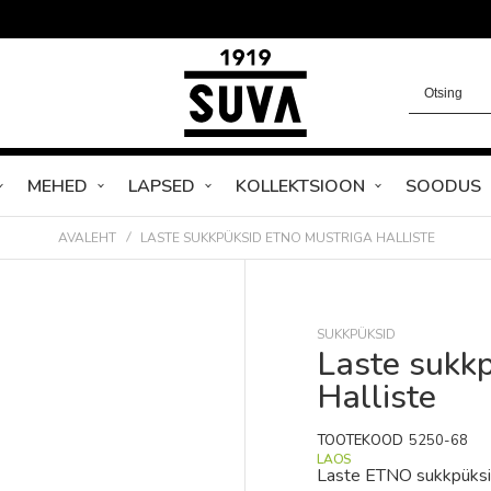
MEHED
LAPSED
KOLLEKTSIOON
SOODUS
AVALEHT
LASTE SUKKPÜKSID ETNO MUSTRIGA HALLISTE
SUKKPÜKSID
Laste sukk
Halliste
TOOTEKOOD
5250-68
LAOS
Laste ETNO sukkpüksid 