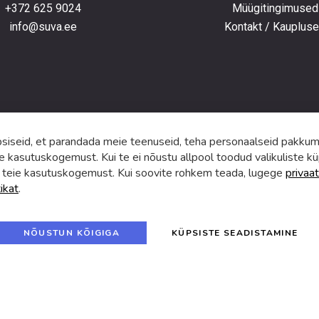
+372 625 9024
Müügitingimused
e
info@suva.ee
Kontakt / Kauplus
ga,
umistega
ga.
iseid, et parandada meie teenuseid, teha personaalseid pakkumi
e kasutuskogemust. Kui te ei nõustu allpool toodud valikuliste kü
 teie kasutuskogemust. Kui soovite rohkem teada, lugege
privaat
tikat
.
f
i
a
n
c
s
e
t
© 2024 SUVA. Kõik õigused kaitstud.
b
a
NÕUSTUN KÕIGIGA
KÜPSISTE SEADISTAMINE
o
g
o
r
k
a
m