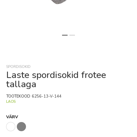
Skip
to
the
beginning
SPORDISOKID
of
Laste spordisokid frotee
the
tallaga
images
gallery
TOOTEKOOD
6256-13-V-144
LAOS
VÄRV