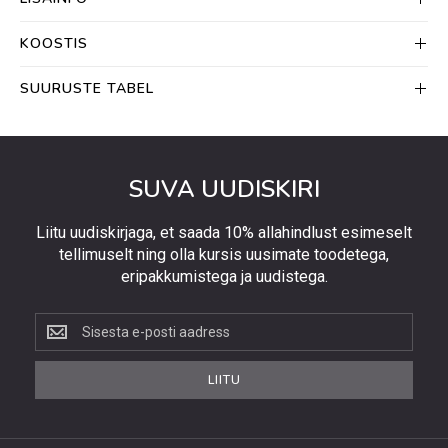
KOOSTIS
SUURUSTE TABEL
SUVA UUDISKIRI
Liitu uudiskirjaga, et saada 10% allahindlust esimeselt
tellimuselt ning olla kursis uusimate toodetega,
eripakkumistega ja uudistega.
Liitu
uudiskirjaga,
et
LIITU
saada
10%
allahindlust