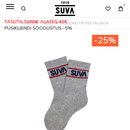
0
TASUTA TARNE ALATES 40€
AVALEHT
LASTE SPORDISOKID FROTEE TALLAGA
PÜSIKLIENDI SOODUSTUS -5%
Skip
-25%
to
the
end
of
the
images
gallery