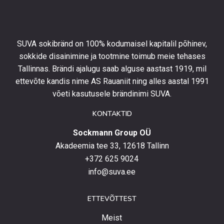
esimeselt
tellimuselt
ning
olla
SUVA sokibränd on 100% kodumaisel kapitalil põhinev,
kursis
sokkide disainimine ja tootmine toimub meie tehases
uusimate
Tallinnas. Brändi ajalugu saab alguse aastast 1919, mil
toodetega,
eripakkumistega
ettevõte kandis nime AS Rauaniit ning alles aastal 1991
ja
võeti kasutusele brändinimi SUVA.
uudistega.
KONTAKTID
Sockmann Group OÜ
Akadeemia tee 33, 12618 Tallinn
+372 625 9024
info@suva.ee
ETTEVÕTTEST
Meist