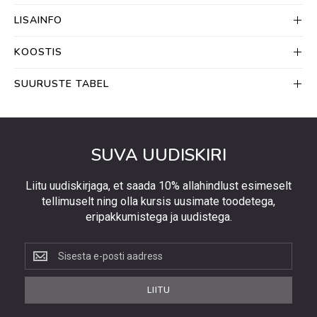
LISAINFO
KOOSTIS
SUURUSTE TABEL
SUVA UUDISKIRI
Liitu uudiskirjaga, et saada 10% allahindlust esimeselt
tellimuselt ning olla kursis uusimate toodetega,
eripakkumistega ja uudistega.
Liitu
uudiskirjaga,
et
LIITU
saada
10%