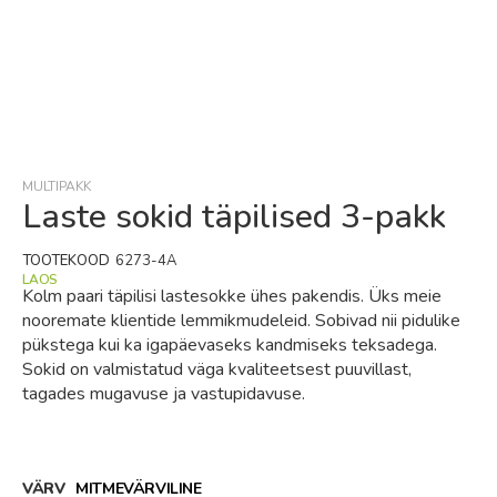
Skip
to
the
beginning
MULTIPAKK
of
Laste sokid täpilised 3-pakk
the
images
TOOTEKOOD
6273-4A
gallery
LAOS
Kolm paari täpilisi lastesokke ühes pakendis. Üks meie
nooremate klientide lemmikmudeleid. Sobivad nii pidulike
pükstega kui ka igapäevaseks kandmiseks teksadega.
Sokid on valmistatud väga kvaliteetsest puuvillast,
tagades mugavuse ja vastupidavuse.
VÄRV
MITMEVÄRVILINE