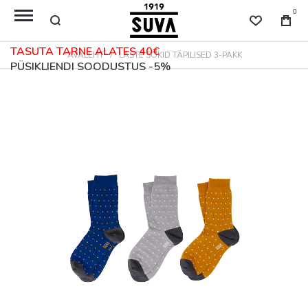
0
TASUTA TARNE ALATES 40€
AVALEHT
LASTE SOKID TÄPILISED 3-PAKK
PÜSIKLIENDI SOODUSTUS -5%
Skip
to
the
end
of
the
images
gallery