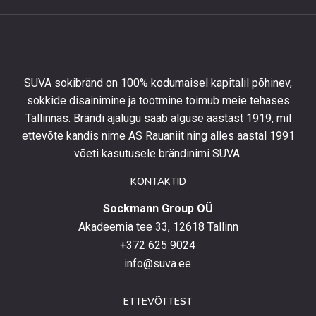
allahindlust
esimeselt
tellimuselt
ning
olla
SUVA sokibränd on 100% kodumaisel kapitalil põhinev,
kursis
sokkide disainimine ja tootmine toimub meie tehases
uusimate
Tallinnas. Brändi ajalugu saab alguse aastast 1919, mil
toodetega,
eripakkumistega
ettevõte kandis nime AS Rauaniit ning alles aastal 1991
ja
võeti kasutusele brändinimi SUVA.
uudistega.
KONTAKTID
Sockmann Group OÜ
Akadeemia tee 33, 12618 Tallinn
+372 625 9024
info@suva.ee
ETTEVÕTTEST