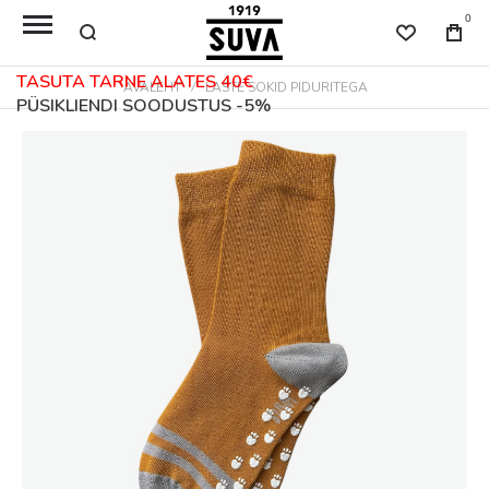
0
TASUTA TARNE ALATES 40€
AVALEHT
LASTE SOKID PIDURITEGA
PÜSIKLIENDI SOODUSTUS -5%
Skip
to
the
end
of
the
images
gallery