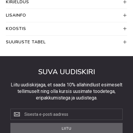
KIRJELDUS
LISAINFO
KOOSTIS
SUURUSTE TABEL
SUVA UUDISKIRI
Liitu uudiskirjaga, et saada 10% allahindlust esimeselt
tellimuselt ning olla kursis uusimate toodetega,
eripakkumistega ja uudistega.
Liitu
uudiskirjaga,
et
LIITU
saada