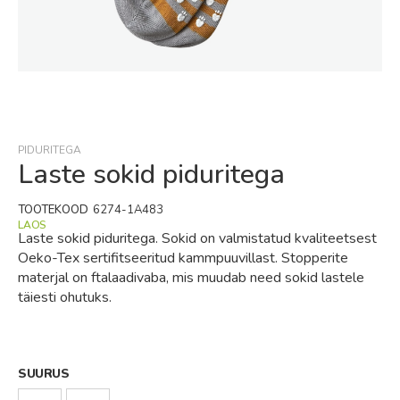
Skip
to
the
beginning
PIDURITEGA
of
Laste sokid piduritega
the
images
TOOTEKOOD
6274-1A483
gallery
LAOS
Laste sokid piduritega. Sokid on valmistatud kvaliteetsest
Oeko-Tex sertifitseeritud kammpuuvillast. Stopperite
materjal on ftalaadivaba, mis muudab need sokid lastele
täiesti ohutuks.
SUURUS