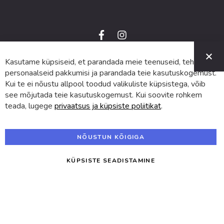
f
i
a
n
C
c
s
e
t
Kasutame küpsiseid, et parandada meie teenuseid, teha
© 2024 SUVA. Kõik õigused kaitstud.
b
a
o
g
personaalseid pakkumisi ja parandada teie kasutuskogemust.
o
r
Kui te ei nõustu allpool toodud valikuliste küpsistega, võib
k
a
m
see mõjutada teie kasutuskogemust. Kui soovite rohkem
teada, lugege
privaatsus ja küpsiste poliitikat
.
NÕUSTUN KÕIGIGA
KÜPSISTE SEADISTAMINE