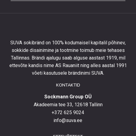
10%
allahindlust
esimeselt
tellimuselt
ning
olla
SUVA sokibränd on 100% kodumaisel kapitalil põhinev,
kursis
sokkide disainimine ja tootmine toimub meie tehases
uusimate
Tallinnas. Brändi ajalugu saab alguse aastast 1919, mil
toodetega,
eripakkumistega
ettevõte kandis nime AS Rauaniit ning alles aastal 1991
ja
võeti kasutusele brändinimi SUVA.
uudistega.
KONTAKTID
Sockmann Group OÜ
Akadeemia tee 33, 12618 Tallinn
+372 625 9024
info@suva.ee