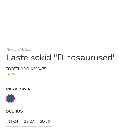
Skip
to
the
beginning
KLASSIKALISED
of
Laste sokid "Dinosaurused"
the
images
TOOTEKOOD
6255-75
gallery
LAOS
VÄRV
SININE
SUURUS
22-24
25-27
28-30