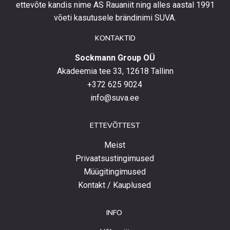
eripakkumistega
ettevõte kandis nime AS Rauaniit ning alles aastal 1991
ja
võeti kasutusele brändinimi SUVA.
uudistega.
KONTAKTID
Sockmann Group OÜ
Akadeemia tee 33, 12618 Tallinn
+372 625 9024
info@suva.ee
ETTEVÕTTEST
Meist
Privaatsustingimused
Müügitingimused
Kontakt / Kauplused
INFO