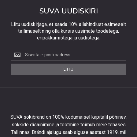
SUVA UUDISKIRI
Liitu uudiskirjaga, et saada 10% allahindlust esimeselt
tellimuselt ning olla kursis uusimate toodetega,
eripakkumistega ja uudistega.
Liitu
uudiskirjaga,
et
LIITU
saada
10%
allahindlust
esimeselt
tellimuselt
ning
olla
SUVA sokibränd on 100% kodumaisel kapitalil põhinev,
kursis
sokkide disainimine ja tootmine toimub meie tehases
uusimate
Tallinnas. Brändi ajalugu saab alguse aastast 1919, mil
toodetega,