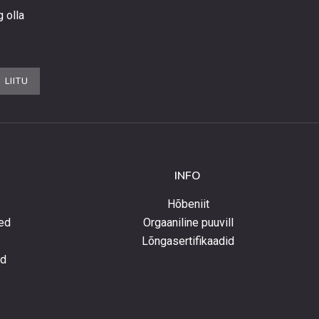
g olla
LIITU
INFO
Hõbeniit
ed
Orgaaniline puuvill
Lõngasertifikaadid
ed