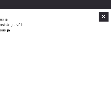
C
si ja
psistega, võib
sus ja