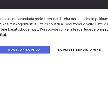
iseid, et parandada meie teenuseid, teha personaalseid pakkumi
e kasutuskogemust. Kui te ei nõustu allpool toodud valikuliste kü
 teie kasutuskogemust. Kui soovite rohkem teada, lugege
privaat
tikat
.
f
i
a
n
c
s
e
t
© 2024 SUVA. Kõik õigused kaitstud.
b
a
NÕUSTUN KÕIGIGA
KÜPSISTE SEADISTAMINE
o
g
o
r
k
a
m