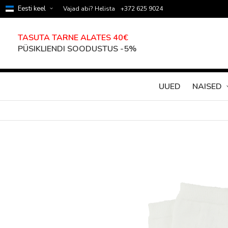
Eesti keel
Vajad abi? Helista
+372 625 9024
TASUTA TARNE ALATES 40€
PÜSIKLIENDI SOODUSTUS -5%
UUED
NAISED
Skip
to
the
end
of
the
images
gallery