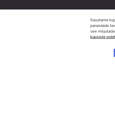
Kasutame küps
parandada tei
see mõjutada
küpsiste polii