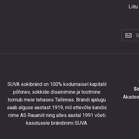
Liitu
Liitu
uudiskir
et
saada
10%
allahind
esimese
tellimus
SUVA sokibränd on 100% kodumaisel kapitalil
ning
S
põhinev, sokkide disainimine ja tootmine
olla
Akadeem
toimub meie tehases Tallinnas. Brändi ajalugu
kursis
saab alguse aastast 1919, mil ettevõte kandis
uusimat
toodete
nime AS Rauaniit ning alles aastal 1991 võeti
eripakk
kasutusele brändinimi SUVA.
ja
uudiste