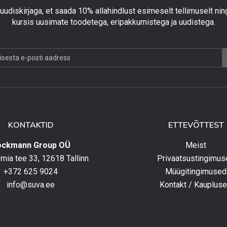
 uudiskirjaga, et saada 10% allahindlust esimeselt tellimuselt nin
kursis uusimate toodetega, eripakkumistega ja uudistega.
jaga,
lust
lt
KONTAKTID
ETTEVÕTTEST
elt
ockmann Group OÜ
Meist
ia tee 33, 12618 Tallinn
Privaatsustingimus
+372 625 9024
Müügitingimused
e
info@suva.ee
Kontakt / Kauplus
ga,
umistega
ga.