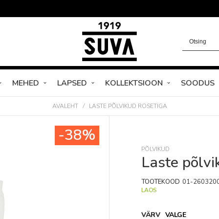
MEHED
LAPSED
KOLLEKTSIOON
SOODUS
AVALEHT
LASTE PÕLVIKUD ROSETIGA
-38%
PÕLVIKUD
Laste põlvi
TOOTEKOOD
01-260320
LAOS
VÄRV
VALGE