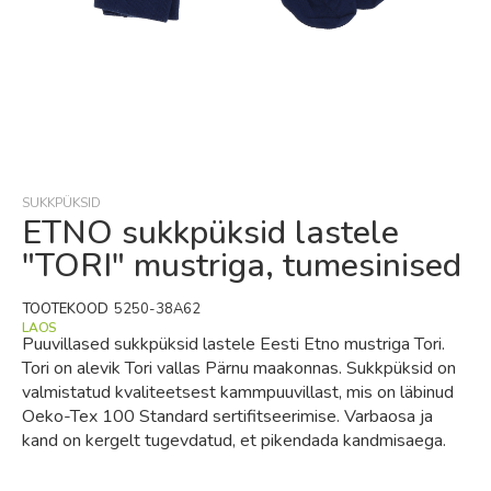
Skip
to
the
beginning
SUKKPÜKSID
of
ETNO sukkpüksid lastele
the
"TORI" mustriga, tumesinised
images
gallery
TOOTEKOOD
5250-38A62
LAOS
Puuvillased sukkpüksid lastele Eesti Etno mustriga Tori.
Tori on alevik Tori vallas Pärnu maakonnas. Sukkpüksid on
valmistatud kvaliteetsest kammpuuvillast, mis on läbinud
Oeko-Tex 100 Standard sertifitseerimise. Varbaosa ja
kand on kergelt tugevdatud, et pikendada kandmisaega.