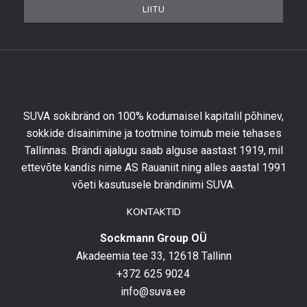
et
LIITU
saada
10%
allahindlust
esimeselt
tellimuselt
ning
olla
SUVA sokibränd on 100% kodumaisel kapitalil põhinev,
kursis
sokkide disainimine ja tootmine toimub meie tehases
uusimate
Tallinnas. Brändi ajalugu saab alguse aastast 1919, mil
toodetega,
eripakkumistega
ettevõte kandis nime AS Rauaniit ning alles aastal 1991
ja
võeti kasutusele brändinimi SUVA.
uudistega.
KONTAKTID
Sockmann Group OÜ
Akadeemia tee 33, 12618 Tallinn
+372 625 9024
info@suva.ee