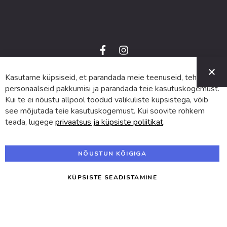
f
i
a
n
C
c
s
e
t
Kasutame küpsiseid, et parandada meie teenuseid, teha
© 2024 SUVA. Kõik õigused kaitstud.
b
a
o
g
personaalseid pakkumisi ja parandada teie kasutuskogemust.
o
r
Kui te ei nõustu allpool toodud valikuliste küpsistega, võib
k
a
m
see mõjutada teie kasutuskogemust. Kui soovite rohkem
teada, lugege
privaatsus ja küpsiste poliitikat
.
NÕUSTUN KÕIGIGA
KÜPSISTE SEADISTAMINE