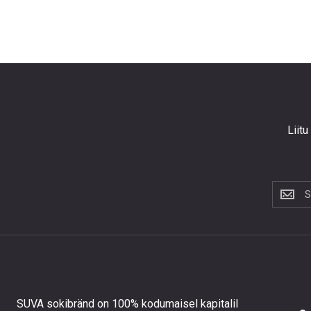
Liitu
Liitu
uudiskir
et
saada
10%
allahind
esimese
tellimus
SUVA sokibränd on 100% kodumaisel kapitalil
ning