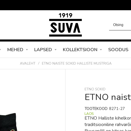
MEHED
LAPSED
KOLLEKTSIOON
SOODUS
AVALEHT
ETNO NAISTE SOKID HALLISTE MUSTRIGA
ETNO SOKID
ETNO naiste
TOOTEKOOD
8271-27
LAOS
ETNO Halliste kihelkon
traditsiooniline rahvarõ