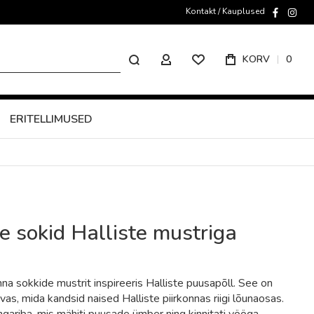
Kontakt / Kauplused
faceboo
inst
Otsing
KORV
0
MINU KONTO
ERITELLIMUSED
 sokid Halliste mustriga
na sokkide mustrit inspireeris Halliste puusapõll. See on
ivas, mida kandsid naised Halliste piirkonnas riigi lõunaosas.