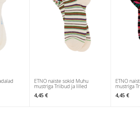
adalad
ETNO naiste sokid Muhu
ETNO nais
mustriga Triibud ja lilled
mustriga Tri
4,45 €
4,45 €