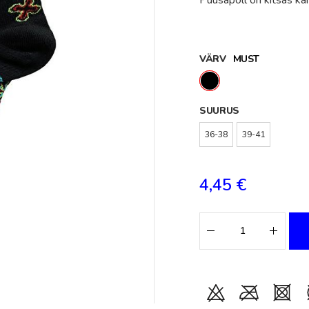
Puusapõll on kitsas kan
VÄRV
MUST
SUURUS
36-38
39-41
4,45 €