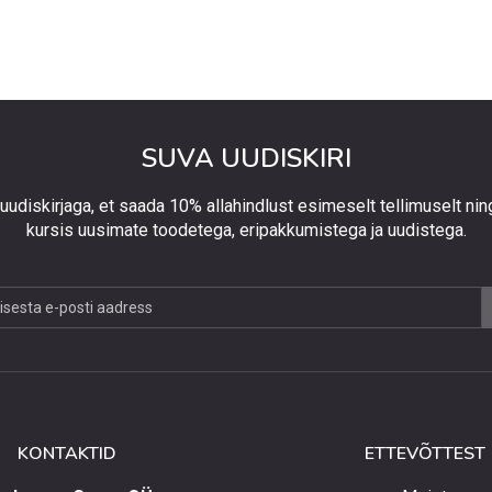
SUVA UUDISKIRI
 uudiskirjaga, et saada 10% allahindlust esimeselt tellimuselt nin
kursis uusimate toodetega, eripakkumistega ja uudistega.
jaga,
lust
lt
KONTAKTID
ETTEVÕTTEST
elt