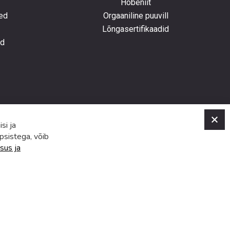
Hõbeniit
ed
Orgaaniline puuvill
Lõngasertifikaadid
ed
C
si ja
psistega, võib
sus ja