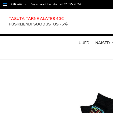
Eesti keel
Vajad abi? Helista
+372 625 9024
TASUTA TARNE ALATES 40€
PÜSIKLIENDI SOODUSTUS -5%
UUED
NAISED
Skip
to
the
end
of
the
images
gallery