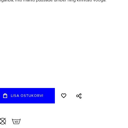
gariba, mis mähiti puusade ümber ning kinnitati vööga.
LISA OSTUKORVI