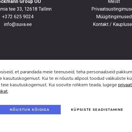
ockmann Group OÜ
Meist
ia tee 33, 12618 Tallinn
Privaatsustingimus
+372 625 9024
Müügitingimused
e
info@suva.ee
Kontakt / Kauplus
ga,
umistega
ga.
iseid, et parandada meie teenuseid, teha personaalseid pakkumi
e kasutuskogemust. Kui te ei nõustu allpool toodud valikuliste kü
 teie kasutuskogemust. Kui soovite rohkem teada, lugege
privaat
tikat
.
f
i
a
n
c
s
e
t
© 2024 SUVA. Kõik õigused kaitstud.
b
a
NÕUSTUN KÕIGIGA
KÜPSISTE SEADISTAMINE
o
g
o
r
k
a
m