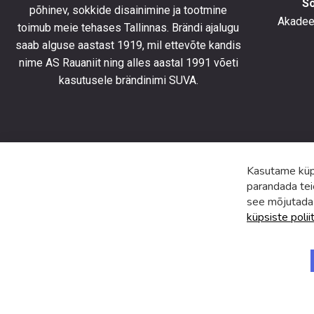
S
põhinev, sokkide disainimine ja tootmine
olla
Akadeem
toimub meie tehases Tallinnas. Brändi ajalugu
kursis
saab alguse aastast 1919, mil ettevõte kandis
uusimat
toodete
nime AS Rauaniit ning alles aastal 1991 võeti
eripakk
kasutusele brändinimi SUVA.
ja
uudiste
Kasutame küps
parandada tei
see mõjutada
küpsiste polii