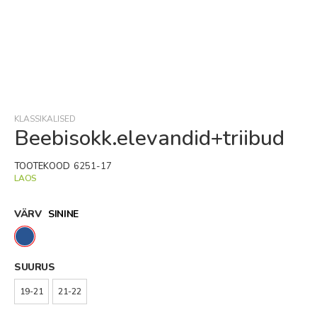
Skip
to
the
beginning
KLASSIKALISED
of
Beebisokk.elevandid+triibud
the
images
TOOTEKOOD
6251-17
gallery
LAOS
VÄRV
SININE
SUURUS
19-21
21-22