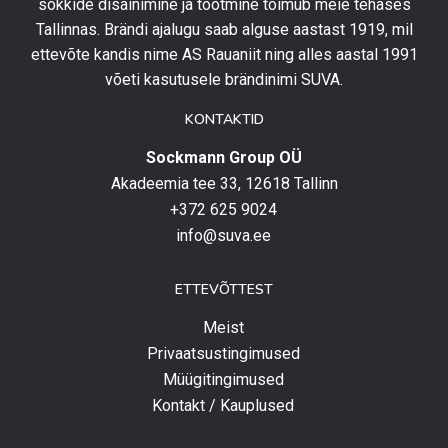
sokkide disainimine ja tootmine toimub meie tehases
uusimate
Tallinnas. Brändi ajalugu saab alguse aastast 1919, mil
toodetega,
eripakkumistega
ettevõte kandis nime AS Rauaniit ning alles aastal 1991
ja
võeti kasutusele brändinimi SUVA.
uudistega.
KONTAKTID
Sockmann Group OÜ
Akadeemia tee 33, 12618 Tallinn
+372 625 9024
info@suva.ee
ETTEVÕTTEST
Meist
Privaatsustingimused
Müügitingimused
Kontakt / Kauplused