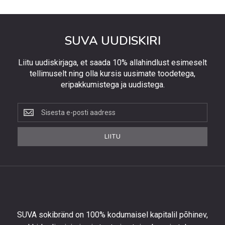
SUVA UUDISKIRI
Liitu uudiskirjaga, et saada 10% allahindlust esimeselt
tellimuselt ning olla kursis uusimate toodetega,
eripakkumistega ja uudistega.
Liitu
uudiskirjaga,
et
LIITU
saada
10%
allahindlust
esimeselt
tellimuselt
ning
olla
SUVA sokibränd on 100% kodumaisel kapitalil põhinev,
kursis