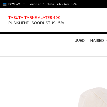
Eesti keel
Vajad abi? Helista
+372 625 9024
TASUTA TARNE ALATES 40€
PÜSIKLIENDI SOODUSTUS -5%
UUED
NAISED
Skip
to
the
end
of
the
images
gallery