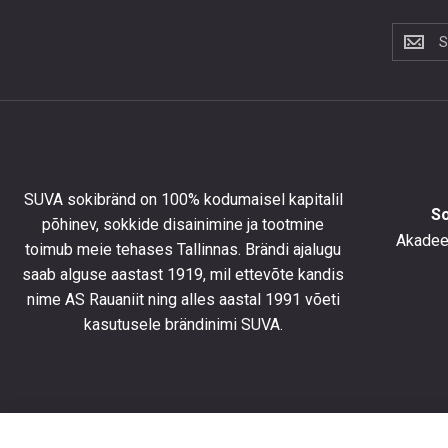
Liitu
uudiskir
et
saada
10%
allahind
esimese
tellimus
SUVA sokibränd on 100% kodumaisel kapitalil
ning
S
põhinev, sokkide disainimine ja tootmine
olla
Akadeem
toimub meie tehases Tallinnas. Brändi ajalugu
kursis
saab alguse aastast 1919, mil ettevõte kandis
uusimat
toodete
nime AS Rauaniit ning alles aastal 1991 võeti
eripakk
kasutusele brändinimi SUVA.
ja
uudiste