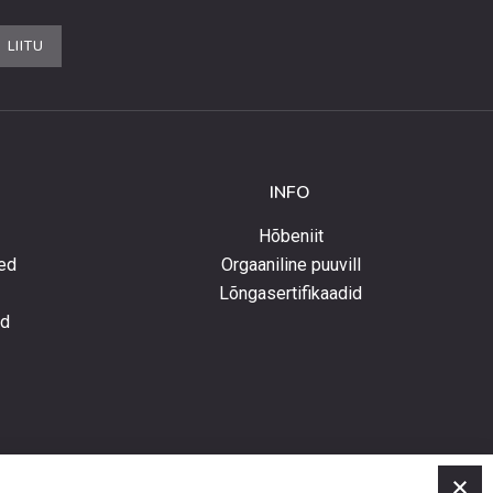
LIITU
INFO
Hõbeniit
ed
Orgaaniline puuvill
Lõngasertifikaadid
ed
C