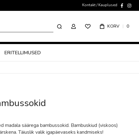
Kontakt / Kauplused
faceboo
inst
Otsing
KORV
0
MINU KONTO
ERITELLIMUSED
ambussokid
ed madala säärega bambussokid. Bambuskiud (viskoos)
värskena. Täiuslik valik igapäevaseks kandmiseks!