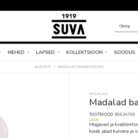
MEHED
LAPSED
KOLLEKTSIOON
SOODUS
AVALEHT
MADALAD BAMBUSSOKID
MADALAD
Madalad b
TOOTEKOOD
8553A700
LAOS
Mugavad ja kvaliteets
hoiab jalad kuivana ja 