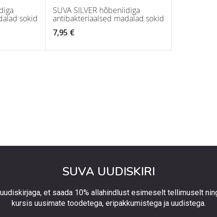
diga
SUVA SILVER hõbeniidiga
dalad sokid
antibakteriaalsed madalad sokid
7,95 €
SUVA UUDISKIRI
 uudiskirjaga, et saada 10% allahindlust esimeselt tellimuselt nin
kursis uusimate toodetega, eripakkumistega ja uudistega.