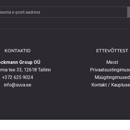
jaga,
lust
lt
KONTAKTID
ETTEVÕTTEST
elt
ockmann Group OÜ
Meist
ia tee 33, 12618 Tallinn
Privaatsustingimus
+372 625 9024
Müügitingimused
e
info@suva.ee
Kontakt / Kauplus
ga,
umistega
ga.