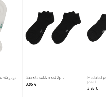
d võrguga
Sääreta sokk must 2pr.
Madalad pu
paari
3,95 €
3,95 €