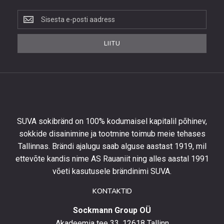
Liitu
uudiskirjaga,
et
LIITU
saada
10%
allahindlust
esimeselt
tellimuselt
ning
olla
SUVA sokibränd on 100% kodumaisel kapitalil põhinev,
kursis
sokkide disainimine ja tootmine toimub meie tehases
uusimate
Tallinnas. Brändi ajalugu saab alguse aastast 1919, mil
toodetega,
eripakkumistega
ettevõte kandis nime AS Rauaniit ning alles aastal 1991
ja
võeti kasutusele brändinimi SUVA.
uudistega.
KONTAKTID
Sockmann Group OÜ
Akadeemia tee 33, 12618 Tallinn