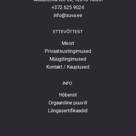
+372 625 9024
info@suva.ee
ETTEVÕTTEST
Meist
Privaatsustingimused
Müügitingimused
Kontakt / Kauplused
INFO
Hõbeniit
Orgaaniline puuvill
Lõngasertifikaadid