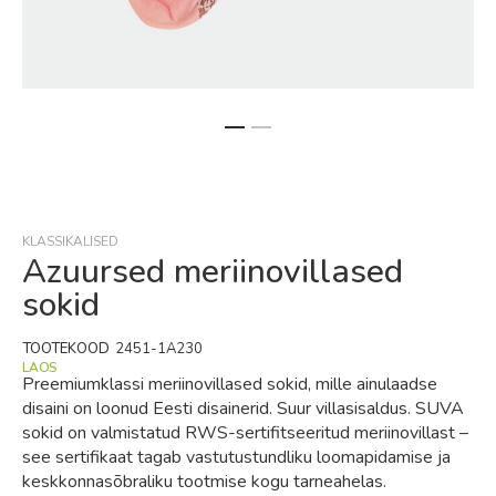
Skip
to
the
beginning
KLASSIKALISED
of
Azuursed meriinovillased
the
sokid
images
gallery
TOOTEKOOD
2451-1A230
LAOS
Preemiumklassi meriinovillased sokid, mille ainulaadse
disaini on loonud Eesti disainerid. Suur villasisaldus. SUVA
sokid on valmistatud RWS-sertifitseeritud meriinovillast –
see sertifikaat tagab vastutustundliku loomapidamise ja
keskkonnasõbraliku tootmise kogu tarneahelas.