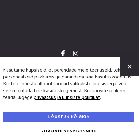
f
i
a
n
C
c
s
e
t
Kasutame küpsiseid, et parandada meie teenuseid, teha
© 2024 SUVA. Kõik õigused kaitstud.
b
a
o
g
personaalseid pakkumisi ja parandada teie kasutuskogemust.
o
r
Kui te ei nõustu allpool toodud valikuliste küpsistega, võib
k
a
m
see mõjutada teie kasutuskogemust. Kui soovite rohkem
teada, lugege
privaatsus ja küpsiste poliitikat
.
NÕUSTUN KÕIGIGA
KÜPSISTE SEADISTAMINE