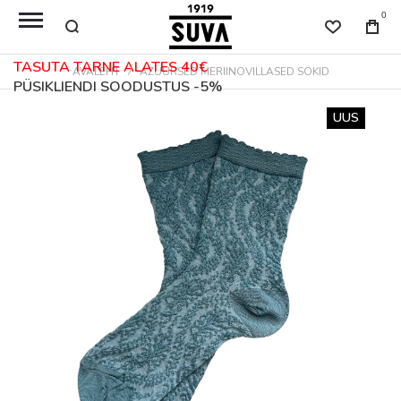
0
TASUTA TARNE ALATES 40€
AVALEHT
AZUURSED MERIINOVILLASED SOKID
PÜSIKLIENDI SOODUSTUS -5%
Skip
UUS
to
the
end
of
the
images
gallery