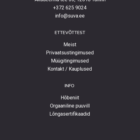
+372 625 9024
info@suva.ee
ETTEVÕTTEST
Meist
Privaatsustingimused
Müügitingimused
Kontakt / Kauplused
INFO
Hõbeniit
Orgaaniline puuvill
Lõngasertifikaadid