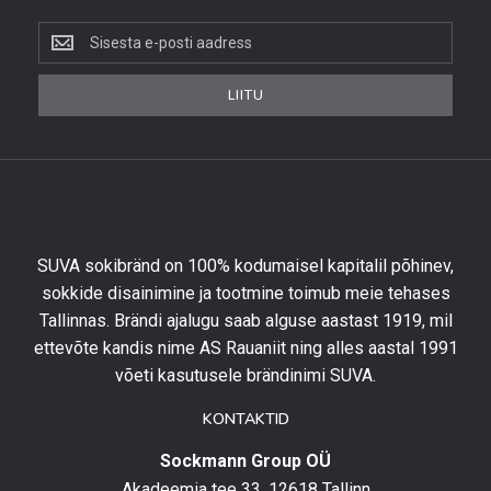
Liitu
uudiskirjaga,
et
LIITU
saada
10%
allahindlust
esimeselt
tellimuselt
ning
olla
SUVA sokibränd on 100% kodumaisel kapitalil põhinev,
kursis
sokkide disainimine ja tootmine toimub meie tehases
uusimate
Tallinnas. Brändi ajalugu saab alguse aastast 1919, mil
toodetega,
eripakkumistega
ettevõte kandis nime AS Rauaniit ning alles aastal 1991
ja
võeti kasutusele brändinimi SUVA.
uudistega.
KONTAKTID
Sockmann Group OÜ
Akadeemia tee 33, 12618 Tallinn