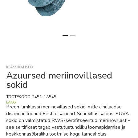
Skip
to
the
beginning
KLASSIKALISED
of
Azuursed meriinovillased
the
sokid
images
gallery
TOOTEKOOD
2451-1A545
LAOS
Preemiumklassi meriinovillased sokid, mille ainulaadse
disaini on loonud Eesti disainerid. Suur villasisaldus. SUVA
sokid on valmistatud RWS-sertifitseeritud meriinovillast –
see sertifikaat tagab vastutustundliku loomapidamise ja
keskkonnasõbraliku tootmise kogu tarneahelas.