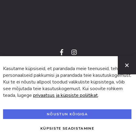
f
i
a
n
C
c
s
e
t
Kasutame küpsiseid, et parandada meie teenuseid, teha
© 2024 SUVA. Kõik õigused kaitstud.
b
a
o
g
personaalseid pakkumisi ja parandada teie kasutuskogemust.
o
r
Kui te ei nõustu allpool toodud valikuliste küpsistega, võib
k
a
m
see mõjutada teie kasutuskogemust. Kui soovite rohkem
teada, lugege
privaatsus ja küpsiste poliitikat
.
NÕUSTUN KÕIGIGA
KÜPSISTE SEADISTAMINE