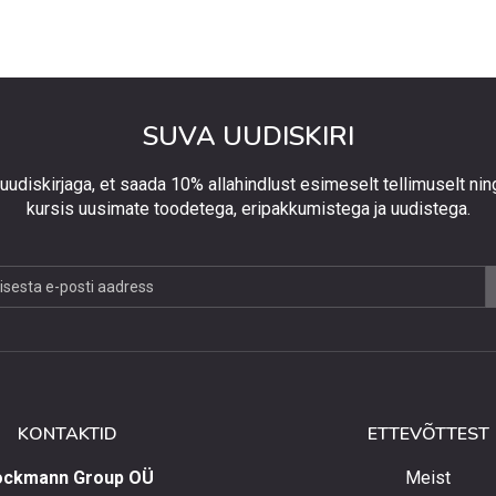
SUVA UUDISKIRI
 uudiskirjaga, et saada 10% allahindlust esimeselt tellimuselt nin
kursis uusimate toodetega, eripakkumistega ja uudistega.
jaga,
lust
lt
KONTAKTID
ETTEVÕTTEST
elt
ockmann Group OÜ
Meist