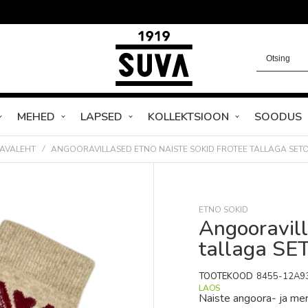
MEHED
LAPSED
KOLLEKTSIOON
SOODUS
AVALEHT
ANGOORAVILLASED ETNO NAISTE SOKID FROTEE TALLAGA SET
ETNO SOKID
Angooravill
tallaga SE
TOOTEKOOD
8455-12A9
LAOS
Naiste angoora- ja mer