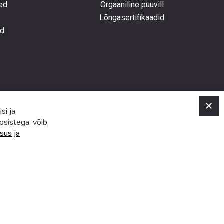
ed
Orgaaniline puuvill
Lõngasertifikaadid
ed
C
si ja
psistega, võib
sus ja