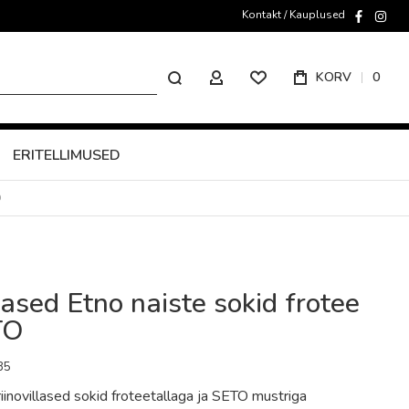
Kontakt / Kauplused
faceboo
inst
Otsing
KORV
0
MINU KONTO
ERITELLIMUSED
O
ased Etno naiste sokid frotee
TO
35
iinovillased sokid froteetallaga ja SETO mustriga