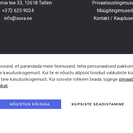
ia tee 33, 12618 Tallinn
Privaatsustingimus
+372 625 9024
Müügitingimused
e
info@suva.ee
Kontakt / Kauplus
ga,
umistega
ga.
iseid, et parandada meie teenuseid, teha personaalseid pakkumi
e kasutuskogemust. Kui te ei nõustu allpool toodud valikuliste kü
 teie kasutuskogemust. Kui soovite rohkem teada, lugege
privaat
tikat
.
f
i
a
n
c
s
e
t
© 2024 SUVA. Kõik õigused kaitstud.
b
a
NÕUSTUN KÕIGIGA
KÜPSISTE SEADISTAMINE
o
g
o
r
k
a
m