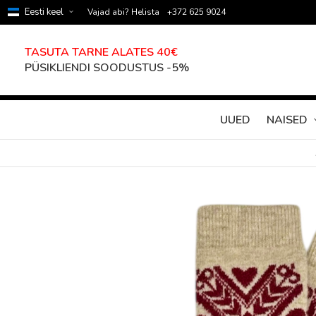
Eesti keel
Vajad abi? Helista
+372 625 9024
TASUTA TARNE ALATES 40€
PÜSIKLIENDI SOODUSTUS -5%
UUED
NAISED
Skip
to
the
end
of
the
images
gallery