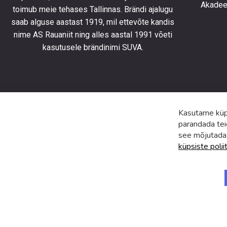
Akadeem
toimub meie tehases Tallinnas. Brändi ajalugu
kursis
saab alguse aastast 1919, mil ettevõte kandis
uusimat
toodete
nime AS Rauaniit ning alles aastal 1991 võeti
eripakk
kasutusele brändinimi SUVA.
ja
uudiste
Kasutame küps
parandada tei
see mõjutada
küpsiste polii