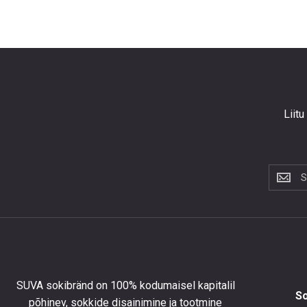
Liitu
Liitu
uudiskir
et
saada
10%
allahind
esimese
tellimus
SUVA sokibränd on 100% kodumaisel kapitalil
ning
S
põhinev, sokkide disainimine ja tootmine
olla